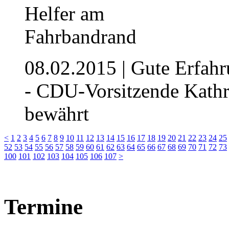
08.02.2015
| Gute Erfahr
- CDU-Vorsitzende Kathri
bewährt
<
1
2
3
4
5
6
7
8
9
10
11
12
13
14
15
16
17
18
19
20
21
22
23
24
25
52
53
54
55
56
57
58
59
60
61
62
63
64
65
66
67
68
69
70
71
72
73
100
101
102
103
104
105
106
107
>
Termine