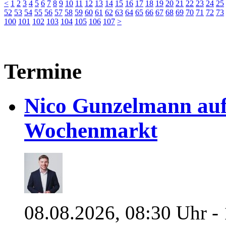
<
1
2
3
4
5
6
7
8
9
10
11
12
13
14
15
16
17
18
19
20
21
22
23
24
25
52
53
54
55
56
57
58
59
60
61
62
63
64
65
66
67
68
69
70
71
72
73
100
101
102
103
104
105
106
107
>
Termine
Nico Gunzelmann au
Wochenmarkt
08.08.2026, 08:30 Uhr -