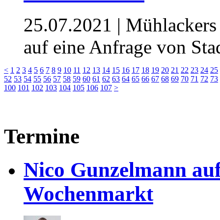
25.07.2021
| Mühlackers
auf eine Anfrage von St
<
1
2
3
4
5
6
7
8
9
10
11
12
13
14
15
16
17
18
19
20
21
22
23
24
25
52
53
54
55
56
57
58
59
60
61
62
63
64
65
66
67
68
69
70
71
72
73
100
101
102
103
104
105
106
107
>
Termine
Nico Gunzelmann au
Wochenmarkt