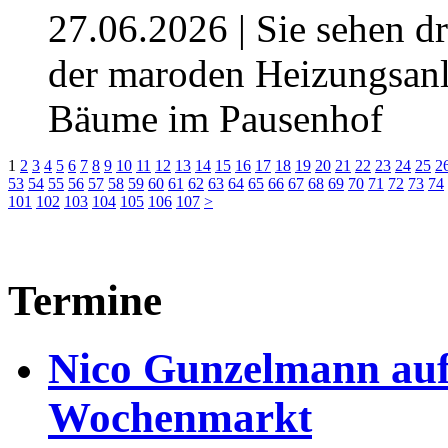
27.06.2026
| Sie sehen d
der maroden Heizungsanla
Bäume im Pausenhof
1
2
3
4
5
6
7
8
9
10
11
12
13
14
15
16
17
18
19
20
21
22
23
24
25
2
53
54
55
56
57
58
59
60
61
62
63
64
65
66
67
68
69
70
71
72
73
74
101
102
103
104
105
106
107
>
Termine
Nico Gunzelmann au
Wochenmarkt