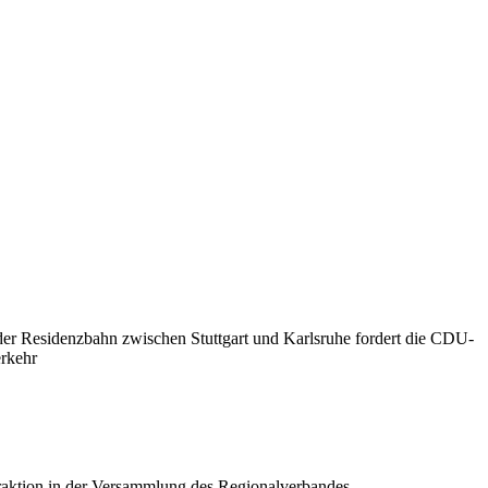
der Residenzbahn zwischen Stuttgart und Karlsruhe fordert die CDU-
erkehr
raktion in der Versammlung des Regionalverbandes