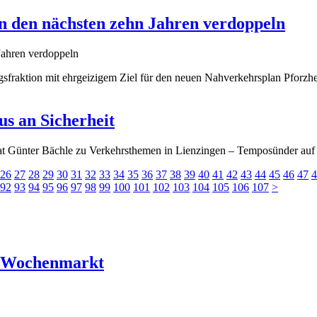
n den nächsten zehn Jahren verdoppeln
sfraktion mit ehrgeizigem Ziel für den neuen Nahverkehrsplan Pforz
s an Sicherheit
rat Günter Bächle zu Verkehrsthemen in Lienzingen – Temposünder auf
26
27
28
29
30
31
32
33
34
35
36
37
38
39
40
41
42
43
44
45
46
47
4
92
93
94
95
96
97
98
99
100
101
102
103
104
105
106
107
>
r Wochenmarkt