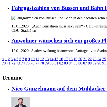
Fahrgastzahlen von Bussen und Bahn i
15.01.2020
| „Auch Busfahren muss sexy sein“ - CDU-Kreistag
CDU-Stadträten
Anwohner wünschen sich ein großes Plu
12.01.2020
| Stadtverwaltung beantwortet Anfragen von Stadt
<
1
2
3
4
5
6
7
8
9
10
11
12
13
14
15
16
17
18
19
20
21
22
23
24
25
70
71
72
73
74
75
76
77
78
79
80
81
82
83
84
85
86
87
88
89
90
91
Termine
Nico Gunzelmann auf dem Mühlacke