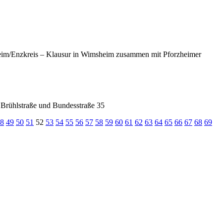
heim/Enzkreis – Klausur in Wimsheim zusammen mit Pforzheimer
 Brühlstraße und Bundesstraße 35
8
49
50
51
52
53
54
55
56
57
58
59
60
61
62
63
64
65
66
67
68
69