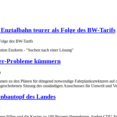
Enztalbahn teurer als Folge des BW-Tarifs
ktion Enzkreis - "Suchen nach einer Lösung"
dler-Probleme kümmern
ahmen zu den Plänen für dringend notwendige Fahrplankorrekturen auf 
eingeschobenen Sitzung des zuständigen Ausschusses für Umwelt und V
nbautopf des Landes
wege füllen und die Kosten zu 100 Prozent übernehmen, fordert CDU-F