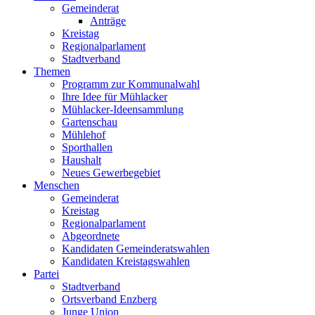
Gemeinderat
Anträge
Kreistag
Regionalparlament
Stadtverband
Themen
Programm zur Kommunalwahl
Ihre Idee für Mühlacker
Mühlacker-Ideensammlung
Gartenschau
Mühlehof
Sporthallen
Haushalt
Neues Gewerbegebiet
Menschen
Gemeinderat
Kreistag
Regionalparlament
Abgeordnete
Kandidaten Gemeinderatswahlen
Kandidaten Kreistagswahlen
Partei
Stadtverband
Ortsverband Enzberg
Junge Union