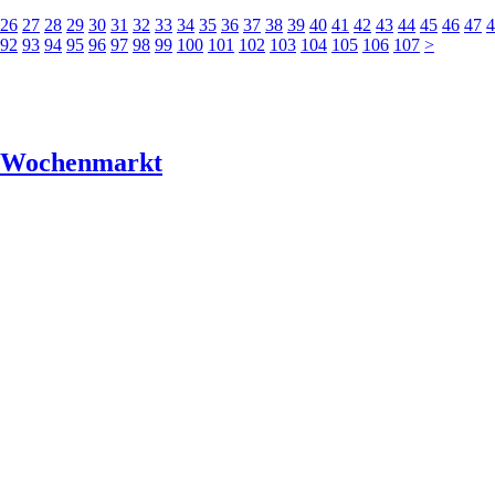
26
27
28
29
30
31
32
33
34
35
36
37
38
39
40
41
42
43
44
45
46
47
4
92
93
94
95
96
97
98
99
100
101
102
103
104
105
106
107
>
r Wochenmarkt