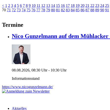
<
1
2
3
4
5
6
7
8
9
10
11
12
13
14
15
16
17
18
19
20
21
22
23
24
25
70
71
72
73
74
75
76
77
78
79
80
81
82
83
84
85
86
87
88
89
90
91
Termine
Nico Gunzelmann auf dem Mühlacke
08.08.2026, 08:30 Uhr - 10:30 Uhr
Informationsstand
https://www.nicogunzelmann.de/
Aktuelles