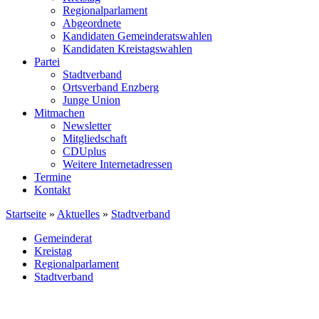
Regionalparlament
Abgeordnete
Kandidaten Gemeinderatswahlen
Kandidaten Kreistagswahlen
Partei
Stadtverband
Ortsverband Enzberg
Junge Union
Mitmachen
Newsletter
Mitgliedschaft
CDUplus
Weitere Internetadressen
Termine
Kontakt
Startseite
»
Aktuelles
»
Stadtverband
Gemeinderat
Kreistag
Regionalparlament
Stadtverband