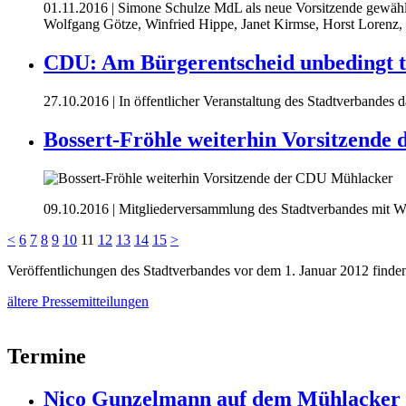
01.11.2016
| Simone Schulze MdL als neue Vorsitzende gewählt. 
Wolfgang Götze, Winfried Hippe, Janet Kirmse, Horst Lorenz
CDU: Am Bürgerentscheid unbedingt 
27.10.2016
| In öffentlicher Veranstaltung des Stadtverbandes
Bossert-Fröhle weiterhin Vorsitzend
09.10.2016
| Mitgliederversammlung des Stadtverbandes mit Wah
<
6
7
8
9
10
11
12
13
14
15
>
Veröffentlichungen des Stadtverbandes vor dem 1. Januar 2012 finden S
ältere Pressemitteilungen
Termine
Nico Gunzelmann auf dem Mühlacke