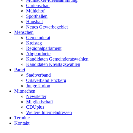
Mühlacker-Ideensammlung
Gartenschau
Mühlehof
Sporthallen
Haushalt
Neues Gewerbegebiet
Menschen
Gemeinderat
Kreistag
Regionalparlament
Abgeordnete
Kandidaten Gemeinderatswahlen
Kandidaten Kreistagswahlen
Partei
Stadtverband
Ortsverband Enzberg
Junge Union
Mitmachen
Newsletter
Mitgliedschaft
CDUplus
Weitere Internetadressen
Termine
Kontakt