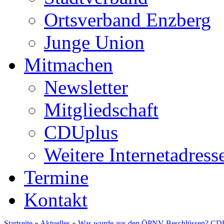
Ortsverband Enzberg
Junge Union
Mitmachen
Newsletter
Mitgliedschaft
CDUplus
Weitere Internetadress
Termine
Kontakt
Startseite
»
Aktuelles
»
Was wurde aus den ÖPNV-Beschlüssen? CDU-