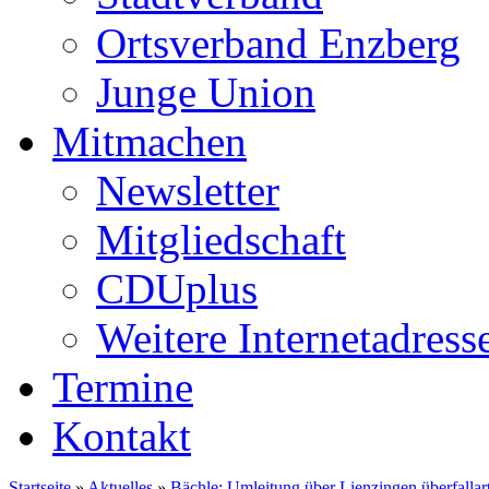
Ortsverband Enzberg
Junge Union
Mitmachen
Newsletter
Mitgliedschaft
CDUplus
Weitere Internetadress
Termine
Kontakt
Startseite
»
Aktuelles
»
⁥Bächle: Umleitung über Lienzingen überfallart