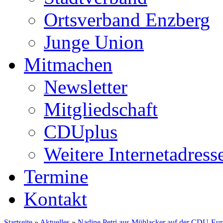
Ortsverband Enzberg
Junge Union
Mitmachen
Newsletter
Mitgliedschaft
CDUplus
Weitere Internetadress
Termine
Kontakt
Startseite
»
Aktuelles
»
Nadine Petri aus Mühlacker auf der CDU-Euro