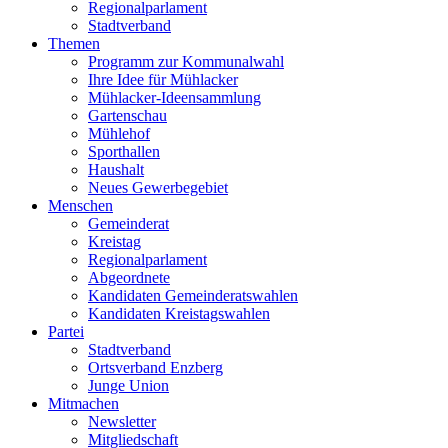
Regionalparlament
Stadtverband
Themen
Programm zur Kommunalwahl
Ihre Idee für Mühlacker
Mühlacker-Ideensammlung
Gartenschau
Mühlehof
Sporthallen
Haushalt
Neues Gewerbegebiet
Menschen
Gemeinderat
Kreistag
Regionalparlament
Abgeordnete
Kandidaten Gemeinderatswahlen
Kandidaten Kreistagswahlen
Partei
Stadtverband
Ortsverband Enzberg
Junge Union
Mitmachen
Newsletter
Mitgliedschaft