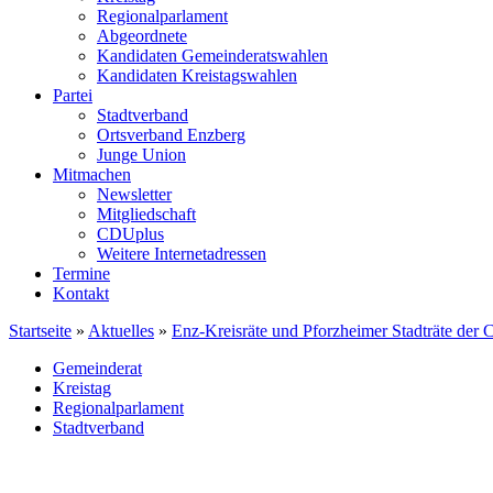
Regionalparlament
Abgeordnete
Kandidaten Gemeinderatswahlen
Kandidaten Kreistagswahlen
Partei
Stadtverband
Ortsverband Enzberg
Junge Union
Mitmachen
Newsletter
Mitgliedschaft
CDUplus
Weitere Internetadressen
Termine
Kontakt
Startseite
»
Aktuelles
»
⁥Enz-Kreisräte und Pforzheimer Stadträte der
Gemeinderat
Kreistag
Regionalparlament
Stadtverband