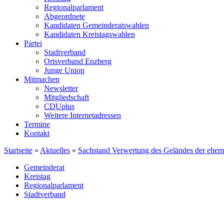
Regionalparlament
Abgeordnete
Kandidaten Gemeinderatswahlen
Kandidaten Kreistagswahlen
Partei
Stadtverband
Ortsverband Enzberg
Junge Union
Mitmachen
Newsletter
Mitgliedschaft
CDUplus
Weitere Internetadressen
Termine
Kontakt
Startseite
»
Aktuelles
»
Sachstand Verwertung des Geländes der ehema
Gemeinderat
Kreistag
Regionalparlament
Stadtverband