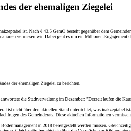
des der ehemaligen Ziegelei
s inakzeptabel ist. Nach § 43,5 GemO besteht gegenüber dem Gemeinder
mationen vermissen wir. Dabei geht es um ein Millionen-Engagement d
des der ehemaligen Ziegelei zu berichten.
wortete die Stadtverwaltung im Dezember: "Derzeit laufen die Kauf
erat ist nicht über den aktuellen Stand unterrichtet, was inakzeptabel
achfragen des Gemeinderats. Diese aktuellen Informationen vermissen 
Bodenmanagement in 2018 bereitgestellt werden müssen. Gleichzeitig l
ren. Gleichzeitig berichtet sie über die Gespräche zur Bildung einer 