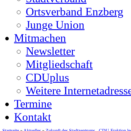
Ortsverband Enzberg
Junge Union
Mitmachen
Newsletter
Mitgliedschaft
CDUplus
Weitere Internetadress
Termine
Kontakt
Startseite
»
Aktuelles
»
Zukunft des Stadtzentrums - CDU-Fraktion le