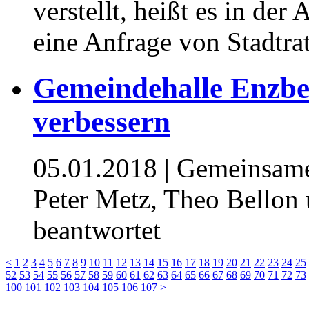
verstellt, heißt es in de
eine Anfrage von Stadtr
Gemeindehalle Enzber
verbessern
05.01.2018
| Gemeinsame
Peter Metz, Theo Bello
beantwortet
<
1
2
3
4
5
6
7
8
9
10
11
12
13
14
15
16
17
18
19
20
21
22
23
24
25
52
53
54
55
56
57
58
59
60
61
62
63
64
65
66
67
68
69
70
71
72
73
100
101
102
103
104
105
106
107
>