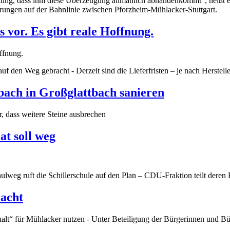
ung, dass ihm diese Überzeugung allmählich abhandenkommt“, heißt es i
erungen auf der Bahnlinie zwischen Pforzheim-Mühlacker-Stuttgart.
s vor. Es gibt reale Hoffnung.
 auf den Weg gebracht - Derzeit sind die Lieferfristen – je nach Herst
ch in Großglattbach sanieren
, dass weitere Steine ausbrechen
t soll weg
ulweg ruft die Schillerschule auf den Plan – CDU-Fraktion teilt der
acht
“ für Mühlacker nutzen - Unter Beteiligung der Bürgerinnen und Bürg