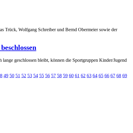
ias Trück, Wolfgang Schreiber und Bernd Obermeier sowie der
beschlossen
h lange geschlossen bleibt, können die Sportgruppen Kinder/Jugend
8
49
50
51
52
53
54
55
56
57
58
59
60
61
62
63
64
65
66
67
68
69