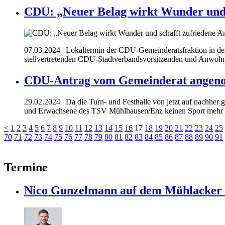
CDU: „Neuer Belag wirkt Wunder und 
07.03.2024
| Lokaltermin der CDU-Gemeinderatsfraktion in de
stellvertretenden CDU-Stadtverbandsvorsitzenden und Anwohner
CDU-Antrag vom Gemeinderat angenom
29.02.2024
| Da die Turn- und Festhalle von jetzt auf nachhe
und Erwachsene des TSV Mühlhausen/Enz keinen Sport mehr t
<
1
2
3
4
5
6
7
8
9
10
11
12
13
14
15
16
17
18
19
20
21
22
23
24
25
70
71
72
73
74
75
76
77
78
79
80
81
82
83
84
85
86
87
88
89
90
91
Termine
Nico Gunzelmann auf dem Mühlacke