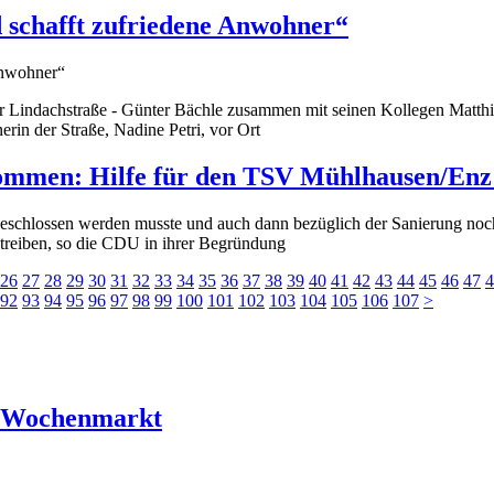
schafft zufriedene Anwohner“
r Lindachstraße - Günter Bächle zusammen mit seinen Kollegen Matth
in der Straße, Nadine Petri, vor Ort
men: Hilfe für den TSV Mühlhausen/Enz 
r geschlossen werden musste und auch dann bezüglich der Sanierung noc
reiben, so die CDU in ihrer Begründung
26
27
28
29
30
31
32
33
34
35
36
37
38
39
40
41
42
43
44
45
46
47
4
92
93
94
95
96
97
98
99
100
101
102
103
104
105
106
107
>
r Wochenmarkt