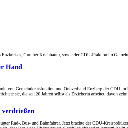
s Enzkreises, Gunther Krichbaum, sowie der CDU-Fraktion im Gemein
er Hand
rmin von Gemeinderatsfraktion und Ortsverband Enzberg der CDU im E
htete sie, die seit 20 Jahren selbst als Erzieherin arbeitet, davon zeh
 verdrießen
eugter Rad-, Bus- und Bahnfahrer. Jetzt brachte der CDU-Kreispolitike