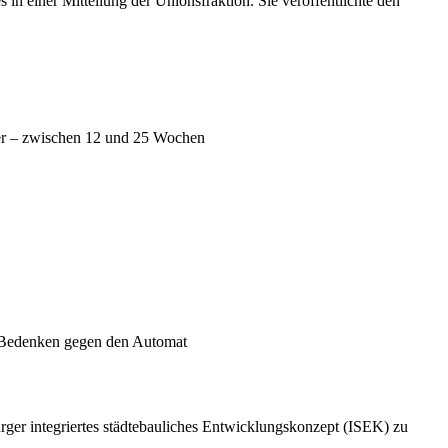
n einer Mitteilung der Unionsfraktion. Sie veröffentlichte den
eller – zwischen 12 und 25 Wochen
en Bedenken gegen den Automat
er integriertes städtebauliches Entwicklungskonzept (ISEK) zu