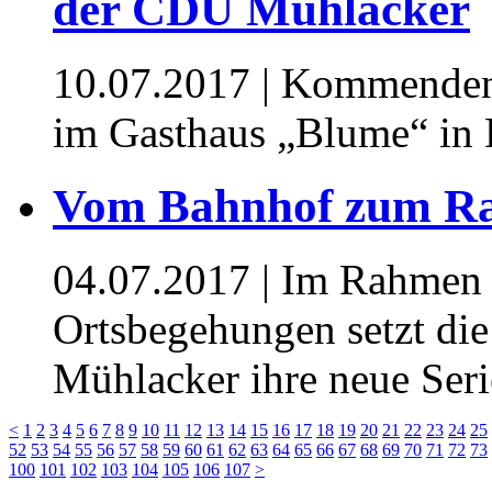
der CDU Mühlacker
10.07.2017
| Kommenden 
im Gasthaus „Blume“ in
Vom Bahnhof zum Ra
04.07.2017
| Im Rahmen i
Ortsbegehungen setzt di
Mühlacker ihre neue Seri
<
1
2
3
4
5
6
7
8
9
10
11
12
13
14
15
16
17
18
19
20
21
22
23
24
25
52
53
54
55
56
57
58
59
60
61
62
63
64
65
66
67
68
69
70
71
72
73
100
101
102
103
104
105
106
107
>