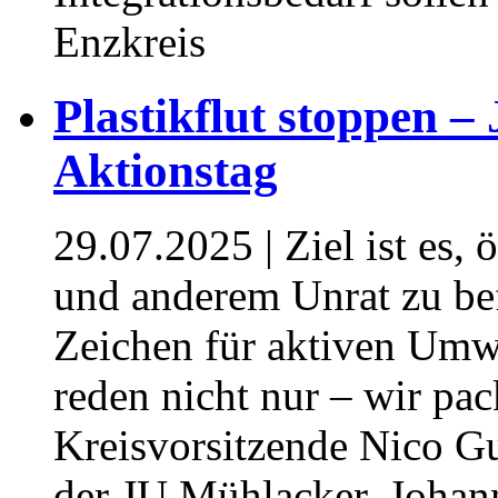
Enzkreis
⁥⁥Plastikflut stoppen 
Aktionstag
29.07.2025
| Ziel ist es,
und anderem Unrat zu bef
Zeichen für aktiven Umwe
reden nicht nur – wir pac
Kreisvorsitzende Nico G
der JU Mühlacker, Johan