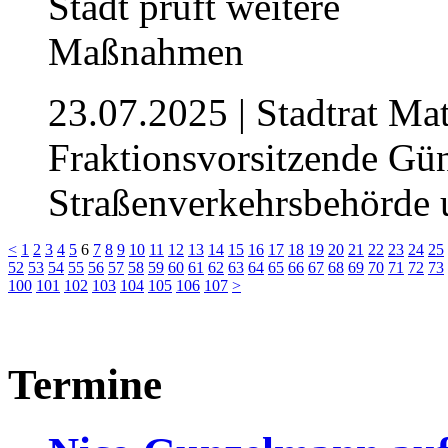
23.07.2025
| Stadtrat Ma
Fraktionsvorsitzende Gün
Straßenverkehrsbehörde 
<
1
2
3
4
5
6
7
8
9
10
11
12
13
14
15
16
17
18
19
20
21
22
23
24
25
52
53
54
55
56
57
58
59
60
61
62
63
64
65
66
67
68
69
70
71
72
73
100
101
102
103
104
105
106
107
>
Termine