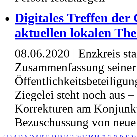
Digitales Treffen de
aktuellen lokalen Th
08.06.2020
| Enzkreis st
Zusammenfassung seiner 
Öffentlichkeitsbeteiligu
Ziegelei steht noch aus –
Korrekturen am Konjunk
Bezuschussung von neue
<
1
2
3
4
5
6
7
8
9
10
11
12
13
14
15
16
17
18
19
20
21
22
23
24
25