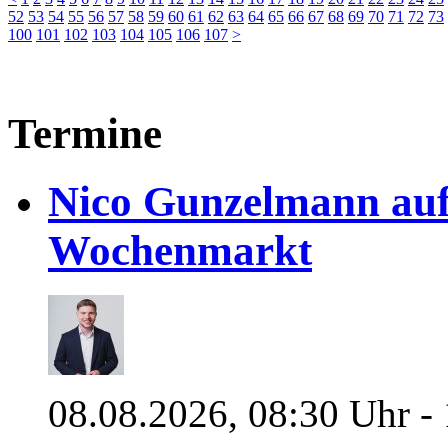
52
53
54
55
56
57
58
59
60
61
62
63
64
65
66
67
68
69
70
71
72
73
100
101
102
103
104
105
106
107
>
Termine
Nico Gunzelmann au
Wochenmarkt
08.08.2026, 08:30 Uhr -