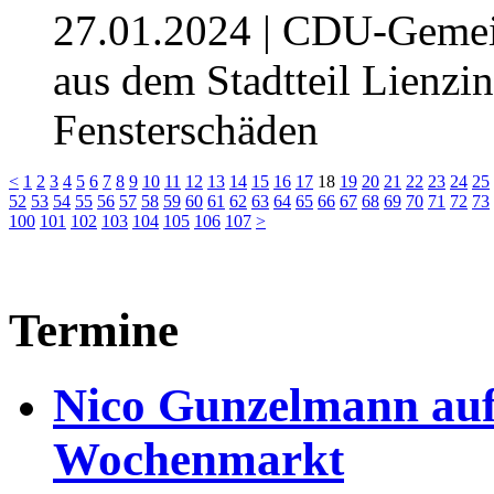
27.01.2024
| CDU-Gemein
aus dem Stadtteil Lienzi
Fensterschäden
<
1
2
3
4
5
6
7
8
9
10
11
12
13
14
15
16
17
18
19
20
21
22
23
24
25
52
53
54
55
56
57
58
59
60
61
62
63
64
65
66
67
68
69
70
71
72
73
100
101
102
103
104
105
106
107
>
Termine
Nico Gunzelmann au
Wochenmarkt