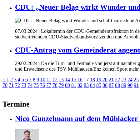
CDU: „Neuer Belag wirkt Wunder und 
07.03.2024
| Lokaltermin der CDU-Gemeinderatsfraktion in de
stellvertretenden CDU-Stadtverbandsvorsitzenden und Anwohner
CDU-Antrag vom Gemeinderat angenom
29.02.2024
| Da die Turn- und Festhalle von jetzt auf nachhe
und Erwachsene des TSV Mühlhausen/Enz keinen Sport mehr t
<
1
2
3
4
5
6
7
8
9
10
11
12
13
14
15
16
17
18
19
20
21
22
23
24
25
70
71
72
73
74
75
76
77
78
79
80
81
82
83
84
85
86
87
88
89
90
91
Termine
Nico Gunzelmann auf dem Mühlacke