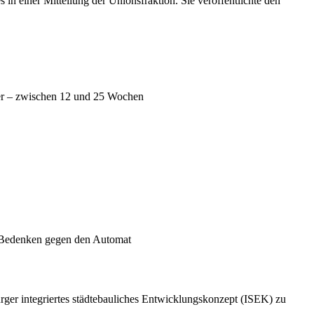
n einer Mitteilung der Unionsfraktion. Sie veröffentlichte den
eller – zwischen 12 und 25 Wochen
en Bedenken gegen den Automat
er integriertes städtebauliches Entwicklungskonzept (ISEK) zu