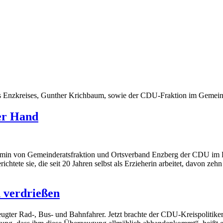
s Enzkreises, Gunther Krichbaum, sowie der CDU-Fraktion im Gemein
er Hand
rmin von Gemeinderatsfraktion und Ortsverband Enzberg der CDU im E
htete sie, die seit 20 Jahren selbst als Erzieherin arbeitet, davon zeh
 verdrießen
eugter Rad-, Bus- und Bahnfahrer. Jetzt brachte der CDU-Kreispolitike