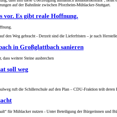
ung, dass ihm diese Überzeugung allmählich abhandenkommt“, heißt es i
erungen auf der Bahnlinie zwischen Pforzheim-Mühlacker-Stuttgart.
s vor. Es gibt reale Hoffnung.
 auf den Weg gebracht - Derzeit sind die Lieferfristen – je nach Herst
ch in Großglattbach sanieren
, dass weitere Steine ausbrechen
t soll weg
ulweg ruft die Schillerschule auf den Plan – CDU-Fraktion teilt der
acht
“ für Mühlacker nutzen - Unter Beteiligung der Bürgerinnen und Bürg