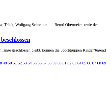
ias Trück, Wolfgang Schreiber und Bernd Obermeier sowie der
beschlossen
h lange geschlossen bleibt, können die Sportgruppen Kinder/Jugend
8
49
50
51
52
53
54
55
56
57
58
59
60
61
62
63
64
65
66
67
68
69