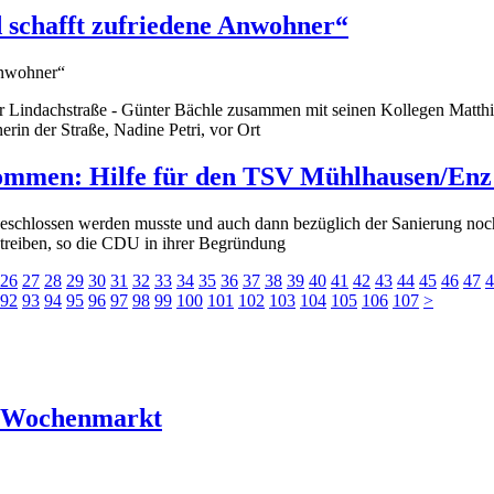
schafft zufriedene Anwohner“
r Lindachstraße - Günter Bächle zusammen mit seinen Kollegen Matth
in der Straße, Nadine Petri, vor Ort
men: Hilfe für den TSV Mühlhausen/Enz 
r geschlossen werden musste und auch dann bezüglich der Sanierung noc
reiben, so die CDU in ihrer Begründung
26
27
28
29
30
31
32
33
34
35
36
37
38
39
40
41
42
43
44
45
46
47
4
92
93
94
95
96
97
98
99
100
101
102
103
104
105
106
107
>
r Wochenmarkt