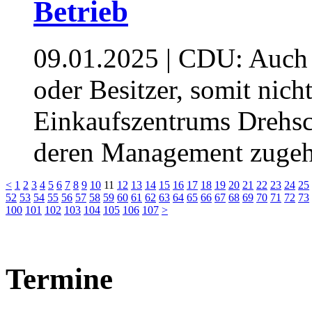
Betrieb
09.01.2025
| CDU: Auch 
oder Besitzer, somit nich
Einkaufszentrums Drehsche
deren Management zuge
<
1
2
3
4
5
6
7
8
9
10
11
12
13
14
15
16
17
18
19
20
21
22
23
24
25
52
53
54
55
56
57
58
59
60
61
62
63
64
65
66
67
68
69
70
71
72
73
100
101
102
103
104
105
106
107
>
Termine