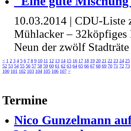
"Eine gute Mischung
10.03.2014
| CDU-Liste 
Mühlacker – 32köpfiges 
Neun der zwölf Stadträte
<
1
2
3
4
5
6
7
8
9
10
11
12
13
14
15
16
17
18
19
20
21
22
23
24
25
52
53
54
55
56
57
58
59
60
61
62
63
64
65
66
67
68
69
70
71
72
73
100
101
102
103
104
105
106
107
>
Termine
Nico Gunzelmann au