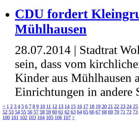
CDU fordert Kleingr
Mühlhausen
28.07.2014
| Stadtrat Wo
sein, dass vom kirchlich
Kinder aus Mühlhausen ab
Einrichtungen in andere 
<
1
2
3
4
5
6
7
8
9
10
11
12
13
14
15
16
17
18
19
20
21
22
23
24
25
52
53
54
55
56
57
58
59
60
61
62
63
64
65
66
67
68
69
70
71
72
73
100
101
102
103
104
105
106
107
>