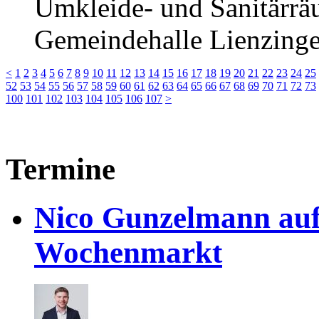
Umkleide- und Sanitärrä
Gemeindehalle Lienzing
<
1
2
3
4
5
6
7
8
9
10
11
12
13
14
15
16
17
18
19
20
21
22
23
24
25
52
53
54
55
56
57
58
59
60
61
62
63
64
65
66
67
68
69
70
71
72
73
100
101
102
103
104
105
106
107
>
Termine
Nico Gunzelmann au
Wochenmarkt