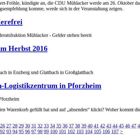
sert-Fröhle, kündigte an, die CDU Mühlacker werde am 26. Oktober das
gsempfehlung komme, werde sich in der Veranstaltung zeigen.
erefrei
atsfraktion Mühlacker - Gelder stehen bereit
im Herbst 2016
ach in Enzberg und Glattbach in Großglattbach
-Logistikzentrum in Pforzheim
ellen Warenkorb gefüllt hat und auf „absenden“ klickt? Woher kommt 
26
27
28
29
30
31
32
33
34
35
36
37
38
39
40
41
42
43
44
45
46
47
4
92
93
94
95
96
97
98
99
100
101
102
103
104
105
106
107
>