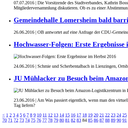
07.07.2016
| Die Vorsitzende des Stadtverbandes, Kathrin Bos
Mitgliederversammlung diskutieren. Ob es zu einer Abstimmun
Gemeindehalle Lomersheim bald barri
26.06.2016
| OB antwortet auf eine Anfrage der CDU-Gemeinder
Hochwasser-Folgen: Erste Ergebnisse 
24.06.2016
| Schmie und Scherbentalbach in Lienzingen, Ortsb
JU Mühlacker zu Besuch beim Amazon
23.06.2016
| Am Was passiert eigentlich, wenn man den virtu
Tag liefern?
<
1
2
3
4
5
6
7
8
9
10
11
12
13
14
15
16
17
18
19
20
21
22
23
24
25
70
71
72
73
74
75
76
77
78
79
80
81
82
83
84
85
86
87
88
89
90
91