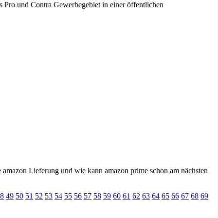
 Pro und Contra Gewerbegebiet in einer öffentlichen
die amazon Lieferung und wie kann amazon prime schon am nächsten
8
49
50
51
52
53
54
55
56
57
58
59
60
61
62
63
64
65
66
67
68
69