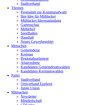
Stadtverband
Themen
Programm zur Kommunalwahl
Ihre Idee für Mühlacker
Mühlacker-Ideensammlung
Gartenschau
Mühlehof
Sporthallen
Haushalt
Neues Gewerbegebiet
Menschen
Gemeinderat
Kreistag
Regionalparlament
Abgeordnete
Kandidaten Gemeinderatswahlen
Kandidaten Kreistagswahlen
Partei
Stadtverband
Ortsverband Enzberg
Junge Union
Mitmachen
Newsletter
Mitgliedschaft
CDUplus