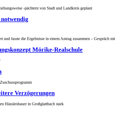
ziehungsweise -pächtern von Stadt und Landkreis geplant
e notwendig
rt und fasste die Ergebnisse in einem Antrag zusammen – Gespräch mit
ungskonzept Mörike-Realschule
r
n
n Zuschussprogramm
eitere Verzögerungen
len Häuslesbauer in Großglattbach stark