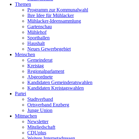
Themen
Programm zur Kommunalwahl
Ihre Idee für Mühlacker
Mühlacker-Ideensammlung
Gartenschau
Mühlehof
Sporthallen
Haushalt
Neues Gewerbegebiet
Menschen
Gemeinderat
Kreistag
Regionalparlament
Abgeordnete
Kandidaten Gemeinderatswahlen
Kandidaten Kreistagswahlen
Partei
Stadtverband
Ortsverband Enzberg
Junge Union
Mitmachen
Newsletter
Mitgliedschaft
CDUplus
Weitere Internetadressen