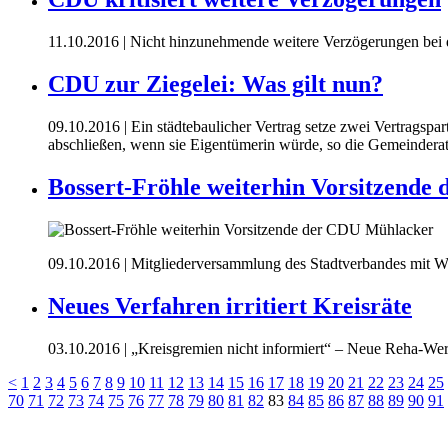
11.10.2016
| Nicht hinzunehmende weitere Verzögerungen bei 
CDU zur Ziegelei: Was gilt nun?
09.10.2016
| Ein städtebaulicher Vertrag setze zwei Vertragspar
abschließen, wenn sie Eigentümerin würde, so die Gemeinderat
Bossert-Fröhle weiterhin Vorsitzend
09.10.2016
| Mitgliederversammlung des Stadtverbandes mit Wah
Neues Verfahren irritiert Kreisräte
03.10.2016
| „Kreisgremien nicht informiert“ – Neue Reha-Wer
<
1
2
3
4
5
6
7
8
9
10
11
12
13
14
15
16
17
18
19
20
21
22
23
24
25
70
71
72
73
74
75
76
77
78
79
80
81
82
83
84
85
86
87
88
89
90
91