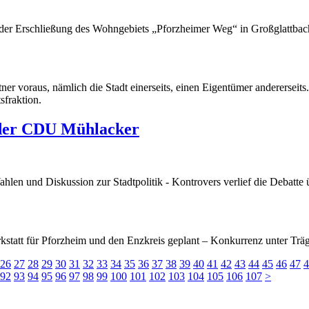
der Erschließung des Wohngebiets „Pforzheimer Weg“ in Großglattbac
tner voraus, nämlich die Stadt einerseits, einen Eigentümer andererseit
sfraktion.
e der CDU Mühlacker
len und Diskussion zur Stadtpolitik - Kontrovers verlief die Debatte
kstatt für Pforzheim und den Enzkreis geplant – Konkurrenz unter Tr
26
27
28
29
30
31
32
33
34
35
36
37
38
39
40
41
42
43
44
45
46
47
4
92
93
94
95
96
97
98
99
100
101
102
103
104
105
106
107
>