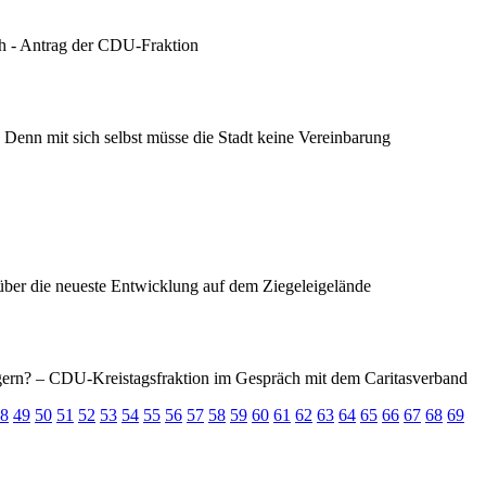
h - Antrag der CDU-Fraktion
s. Denn mit sich selbst müsse die Stadt keine Vereinbarung
 über die neueste Entwicklung auf dem Ziegeleigelände
ägern? – CDU-Kreistagsfraktion im Gespräch mit dem Caritasverband
8
49
50
51
52
53
54
55
56
57
58
59
60
61
62
63
64
65
66
67
68
69