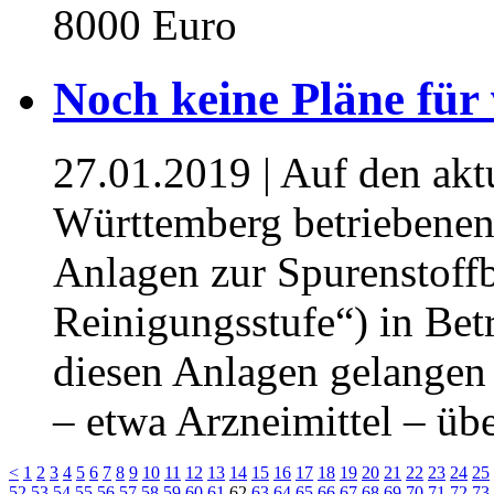
8000 Euro
Noch keine Pläne für 
27.01.2019
| Auf den akt
Württemberg betriebenen
Anlagen zur Spurenstoffb
Reinigungsstufe“) in Bet
diesen Anlagen gelangen
– etwa Arzneimittel – üb
<
1
2
3
4
5
6
7
8
9
10
11
12
13
14
15
16
17
18
19
20
21
22
23
24
25
52
53
54
55
56
57
58
59
60
61
62
63
64
65
66
67
68
69
70
71
72
73