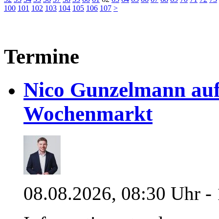
100
101
102
103
104
105
106
107
>
Termine
Nico Gunzelmann au
Wochenmarkt
08.08.2026, 08:30 Uhr -