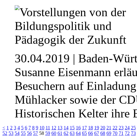
30.04.2019
| Baden-Würt
Susanne Eisenmann erläu
Besuchern auf Einladun
Mühlacker sowie der CDU
Historischen Kelter ihre 
<
1
2
3
4
5
6
7
8
9
10
11
12
13
14
15
16
17
18
19
20
21
22
23
24
25
52
53
54
55
56
57
58
59
60
61
62
63
64
65
66
67
68
69
70
71
72
73