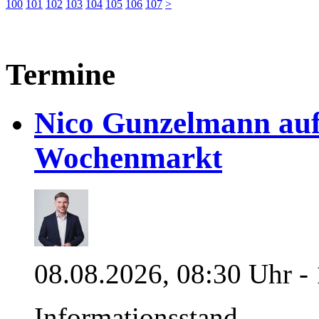
100
101
102
103
104
105
106
107
>
Termine
Nico Gunzelmann au
Wochenmarkt
08.08.2026, 08:30 Uhr -
Informationsstand