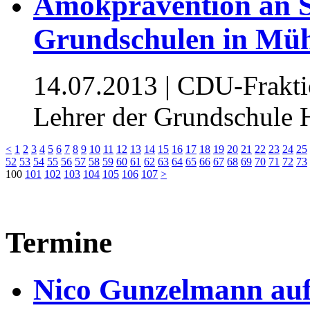
Amokprävention an S
Grundschulen in Müh
14.07.2013
| CDU-Fraktio
Lehrer der Grundschule 
<
1
2
3
4
5
6
7
8
9
10
11
12
13
14
15
16
17
18
19
20
21
22
23
24
25
52
53
54
55
56
57
58
59
60
61
62
63
64
65
66
67
68
69
70
71
72
73
100
101
102
103
104
105
106
107
>
Termine
Nico Gunzelmann au